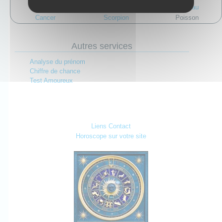
Gémeaux
Balance
Verseau
Cancer
Scorpion
Poisson
Autres services
Analyse du prénom
Chiffre de chance
Test Amoureux
Liens
Contact
Horoscope sur votre site