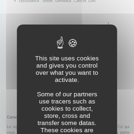
Dissonance : Bélier, Gémeaux, Cancer, Lion
This site uses cookies
and gives you control
over what you want to
activate.
Some of our partners
use tracers such as
cookies to collect,
store, cross and
Caractère :
transfer some datas.
Le signe des Poissons est à répertorier dans l'élément eau. Ce qui
These cookies are
vous caractérise, c’est une très grande sensibilité. Vous faites partie