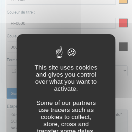
Couleur du titre :
Couleur du texte :
Format :
This site uses cookies
and gives you control
over what you want to
activate.
Some of our partners
Etape 2 : copier ce code sur votre site
use tracers such as
cookies to collect,
store, cross and
transfer some datas.