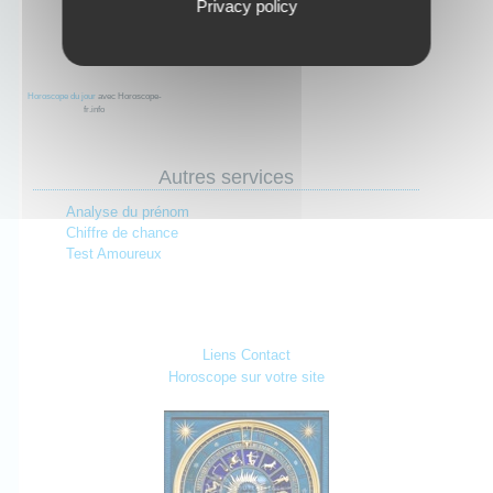
Privacy policy
Horoscope du jour
avec Horoscope-
fr.info
Autres services
Analyse du prénom
Chiffre de chance
Test Amoureux
Liens
Contact
Horoscope sur votre site