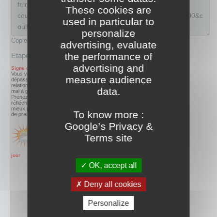
These cookies are
used in particular to
personalize
Copier ce code entre les balises "<body>" de votre site
advertising, evaluate
the performance of
Etape 3 : Voici le résultat
advertising and
measure audience
data.
To know more :
Google’s Privacy &
Terms site
OK, accept all
Deny all cookies
Personalize