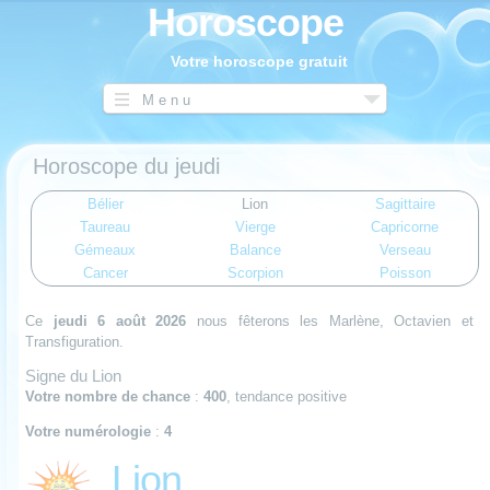
Horoscope
Votre horoscope gratuit
Menu
Horoscope du jeudi
Bélier
Lion
Sagittaire
Taureau
Vierge
Capricorne
Gémeaux
Balance
Verseau
Cancer
Scorpion
Poisson
Ce
jeudi 6 août 2026
nous fêterons les Marlène, Octavien et
Transfiguration.
Signe du Lion
Votre nombre de chance
:
400
, tendance positive
Votre numérologie
:
4
Lion