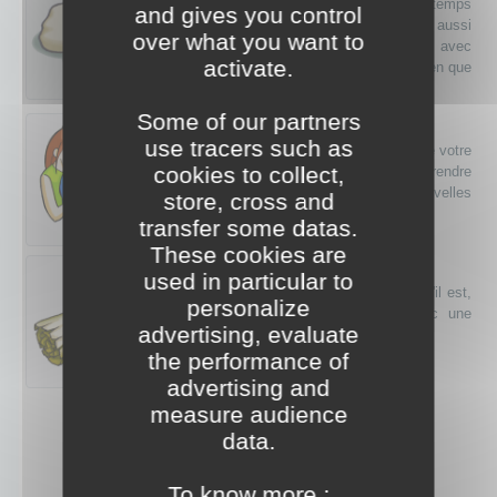
"La plus coûteuse des dépenses , c'est le temps
and gives you control
perdu ". Vous le vérifiez tous les jours, aussi
over what you want to
votre mot d'ordre est "organisation" mais avec
activate.
tout de même des moments pour vous, rien que
pour vous.
Some of our partners
Famille
use tracers such as
Vous allez être inspiré par les membres de votre
cookies to collect,
famille aujourd’hui. Vous allez apprendre
beaucoup d’eux, et vous trouverez de nouvelles
store, cross and
façons d’apprécier votre famille.
transfer some datas.
These cookies are
Citation
used in particular to
"J'appelle sage celui qui, tout innocent qu'il est,
personalize
supporte les injures et les coups avec une
advertising, evaluate
patience égale à sa force." Dhammadada
the performance of
advertising and
measure audience
data.
To know more :