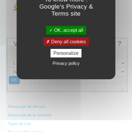
Google’s Privacy &
Terms site
OK, accept all
Deny all cookies
Vous ne connaissez pas votre signe ?
Saisissez votre date de naissance :
Personalize
Privacy policy
Horoscope de demain
Horoscope de la semaine
Signe du Lion