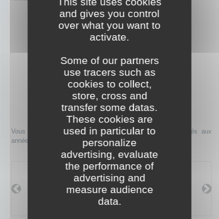
This site uses cookies
and gives you control
over what you want to
activate.
Some of our partners
use tracers such as
cookies to collect,
store, cross and
transfer some datas.
These cookies are
used in particular to
Vous trouverez ci-dessous les planètes et éléments associés aux
personalize
années du Rat passées et à venir.
advertising, evaluate
the performance of
advertising and
2020
2032
2044
Vénus
Mercure
Jupiter
measure audience
Précédent
Suiv
Métal
Eau
Bois
data.