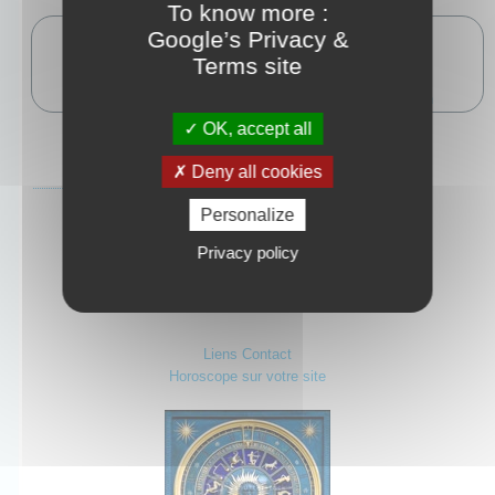
To know more :
Rat
Dragon
Singe
Google’s Privacy &
Buffle
Serpent
Coq
Terms site
Tigre
Cheval
Chien
Lapin
Chèvre
Cochon
OK, accept all
Deny all cookies
Autres services
Analyse du prénom
Personalize
Chiffre de chance
Privacy policy
Test Amoureux
Liens
Contact
Horoscope sur votre site